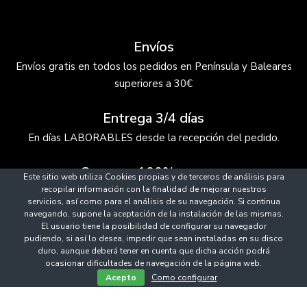
Envíos
Envíos gratis en todos los pedidos en Península y Baleares
superiores a 30€
Entrega 3/4 días
En días LABORABLES desde la recepción del pedido.
Compras 100% seguras
Este sitio web utiliza Cookies propias y de terceros de análisis para
recopilar información con la finalidad de mejorar nuestros
Pago online seguro con tarjetas bancarias.
servicios, así como para el análisis de su navegación. Si continua
navegando, supone la aceptación de la instalación de las mismas.
El usuario tiene la posibilidad de configurar su navegador
pudiendo, si así lo desea, impedir que sean instaladas en su disco
duro, aunque deberá tener en cuenta que dicha acción podrá
ocasionar dificultades de navegación de la página web.
0
Acepto
Como configurar
© 2021 The Essentials. Todos los derechos reservados