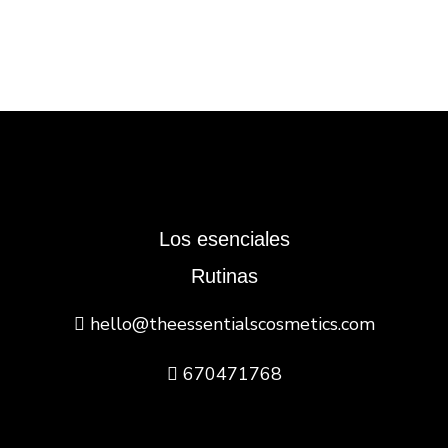
Los esenciales
Rutinas
hello@theessentialscosmetics.com
670471768